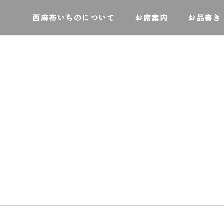
西麻布いちのについて
お席案内
お品書き