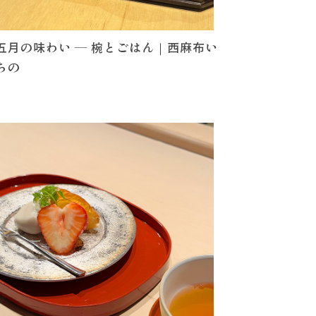
五月の味わい ― 椀とごはん｜西麻布い
ちの